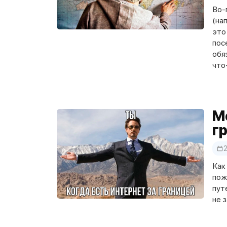
Во-
(на
это
пос
обя
что
М
г
2
Как
пож
пут
не 