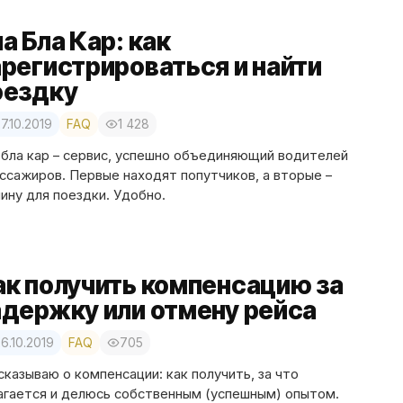
а Бла Кар: как
арегистрироваться и найти
оездку
7.10.2019
FAQ
1 428
 бла кар – сервис, успешно объединяющий водителей
ассажиров. Первые находят попутчиков, а вторые –
ину для поездки. Удобно.
ак получить компенсацию за
адержку или отмену рейса
6.10.2019
FAQ
705
сказываю о компенсации: как получить, за что
агается и делюсь собственным (успешным) опытом.