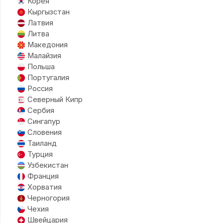
Корея
Кыргызстан
Латвия
Литва
Македония
Малайзия
Польша
Португалия
Россия
Северный Кипр
Сербия
Сингапур
Словения
Таиланд
Турция
Узбекистан
Франция
Хорватия
Черногория
Чехия
Швейцария