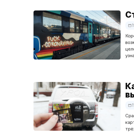
С
Кор
воз
цел
узн
К
в
1
Сра
кар
трё