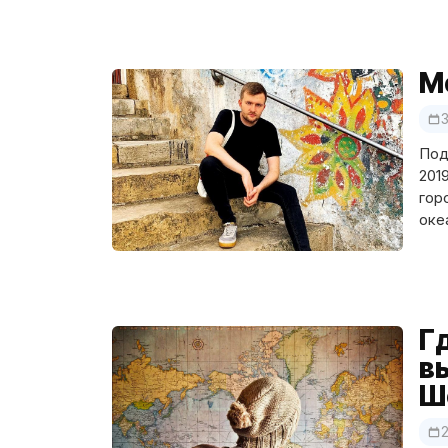
М
3
Под
201
гор
оке
Г
вы
Ш
2