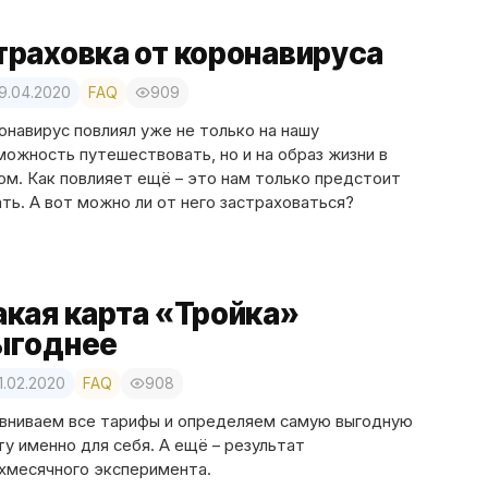
траховка от коронавируса
19.04.2020
FAQ
909
онавирус повлиял уже не только на нашу
можность путешествовать, но и на образ жизни в
ом. Как повлияет ещё – это нам только предстоит
ать. А вот можно ли от него застраховаться?
акая карта «Тройка»
ыгоднее
1.02.2020
FAQ
908
вниваем все тарифы и определяем самую выгодную
ту именно для себя. А ещё – результат
хмесячного эксперимента.