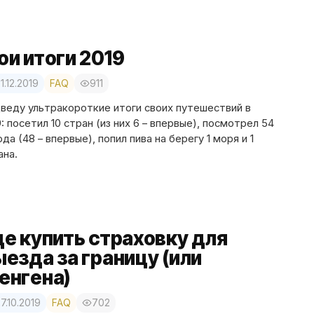
ои итоги 2019
1.12.2019
FAQ
911
веду ультракороткие итоги своих путешествий в
9: посетил 10 стран (из них 6 – впервые), посмотрел 54
ода (48 – впервые), попил пива на берегу 1 моря и 1
ана.
де купить страховку для
езда за границу (или
енгена)
7.10.2019
FAQ
702