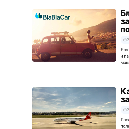
Бл
з
п
2
Бла
и п
маш
К
з
2
Рас
пол