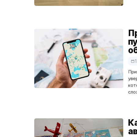
П
п
о
1
При
уве
кот
сло
К
а