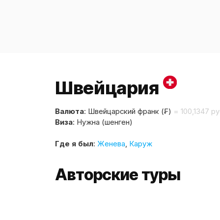
Швейцария
Валюта
: Швейцарский франк (₣)
= 100,1347 ру
Виза
: Нужна (шенген)
Где я был
:
Женева
,
Каруж
Авторские туры