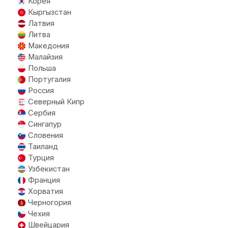
Корея
Кыргызстан
Латвия
Литва
Македония
Малайзия
Польша
Португалия
Россия
Северный Кипр
Сербия
Сингапур
Словения
Таиланд
Турция
Узбекистан
Франция
Хорватия
Черногория
Чехия
Швейцария