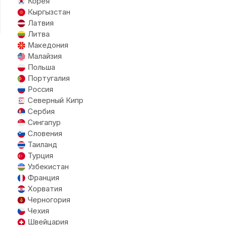
Корея
Кыргызстан
Латвия
Литва
Македония
Малайзия
Польша
Португалия
Россия
Северный Кипр
Сербия
Сингапур
Словения
Таиланд
Турция
Узбекистан
Франция
Хорватия
Черногория
Чехия
Швейцария