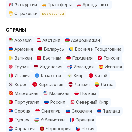
Экскурсии
Трансферы
Аренда авто
Страховки
все сервисы
СТРАНЫ
Абхазия
Австрия
Азербайджан
Армения
Беларусь
Босния и Герцеговина
Ватикан
Вьетнам
Германия
Гонконг
Грузия
Индонезия
Исландия
Испания
Италия
Казахстан
Кипр
Китай
Корея
Кыргызстан
Латвия
Литва
Македония
Малайзия
Польша
Португалия
Россия
Северный Кипр
Сербия
Сингапур
Словения
Таиланд
Турция
Узбекистан
Франция
Хорватия
Черногория
Чехия