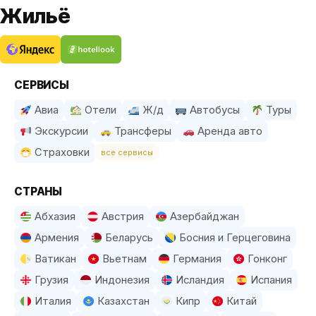
Жильё
СЕРВИСЫ
Авиа
Отели
Ж/д
Автобусы
Туры
Экскурсии
Трансферы
Аренда авто
Страховки
все сервисы
СТРАНЫ
Абхазия
Австрия
Азербайджан
Армения
Беларусь
Босния и Герцеговина
Ватикан
Вьетнам
Германия
Гонконг
Грузия
Индонезия
Исландия
Испания
Италия
Казахстан
Кипр
Китай