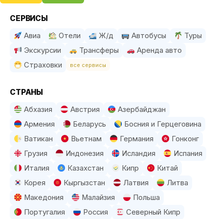
СЕРВИСЫ
Авиа
Отели
Ж/д
Автобусы
Туры
Экскурсии
Трансферы
Аренда авто
Страховки
все сервисы
СТРАНЫ
Абхазия
Австрия
Азербайджан
Армения
Беларусь
Босния и Герцеговина
Ватикан
Вьетнам
Германия
Гонконг
Грузия
Индонезия
Исландия
Испания
Италия
Казахстан
Кипр
Китай
Корея
Кыргызстан
Латвия
Литва
Македония
Малайзия
Польша
Португалия
Россия
Северный Кипр