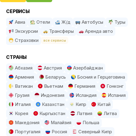
СЕРВИСЫ
Авиа
Отели
Ж/д
Автобусы
Туры
Экскурсии
Трансферы
Аренда авто
Страховки
все сервисы
СТРАНЫ
Абхазия
Австрия
Азербайджан
Армения
Беларусь
Босния и Герцеговина
Ватикан
Вьетнам
Германия
Гонконг
Грузия
Индонезия
Исландия
Испания
Италия
Казахстан
Кипр
Китай
Корея
Кыргызстан
Латвия
Литва
Македония
Малайзия
Польша
Португалия
Россия
Северный Кипр