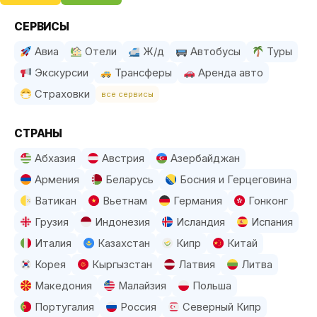
СЕРВИСЫ
Авиа
Отели
Ж/д
Автобусы
Туры
Экскурсии
Трансферы
Аренда авто
Страховки
все сервисы
СТРАНЫ
Абхазия
Австрия
Азербайджан
Армения
Беларусь
Босния и Герцеговина
Ватикан
Вьетнам
Германия
Гонконг
Грузия
Индонезия
Исландия
Испания
Италия
Казахстан
Кипр
Китай
Корея
Кыргызстан
Латвия
Литва
Македония
Малайзия
Польша
Португалия
Россия
Северный Кипр