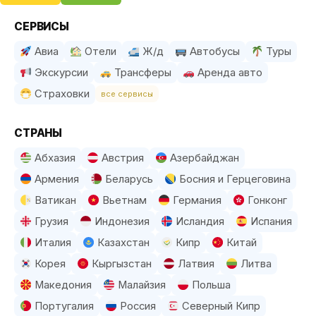
СЕРВИСЫ
Авиа
Отели
Ж/д
Автобусы
Туры
Экскурсии
Трансферы
Аренда авто
Страховки
все сервисы
СТРАНЫ
Абхазия
Австрия
Азербайджан
Армения
Беларусь
Босния и Герцеговина
Ватикан
Вьетнам
Германия
Гонконг
Грузия
Индонезия
Исландия
Испания
Италия
Казахстан
Кипр
Китай
Корея
Кыргызстан
Латвия
Литва
Македония
Малайзия
Польша
Португалия
Россия
Северный Кипр