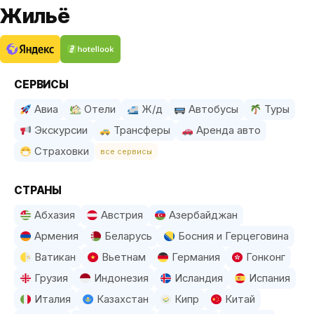
Жильё
СЕРВИСЫ
Авиа
Отели
Ж/д
Автобусы
Туры
Экскурсии
Трансферы
Аренда авто
Страховки
все сервисы
СТРАНЫ
Абхазия
Австрия
Азербайджан
Армения
Беларусь
Босния и Герцеговина
Ватикан
Вьетнам
Германия
Гонконг
Грузия
Индонезия
Исландия
Испания
Италия
Казахстан
Кипр
Китай