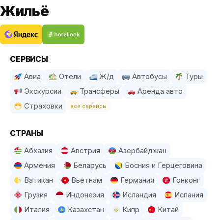
Жильё
СЕРВИСЫ
Авиа
Отели
Ж/д
Автобусы
Туры
Экскурсии
Трансферы
Аренда авто
Страховки
все сервисы
СТРАНЫ
Абхазия
Австрия
Азербайджан
Армения
Беларусь
Босния и Герцеговина
Ватикан
Вьетнам
Германия
Гонконг
Грузия
Индонезия
Исландия
Испания
Италия
Казахстан
Кипр
Китай