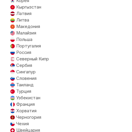
Корея
Кыргызстан
Латвия
Литва
Македония
Малайзия
Польша
Португалия
Россия
Северный Кипр
Сербия
Сингапур
Словения
Таиланд
Турция
Узбекистан
Франция
Хорватия
Черногория
Чехия
Швейцария