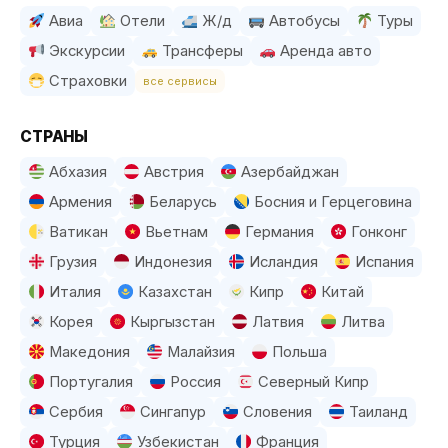
Авиа
Отели
Ж/д
Автобусы
Туры
Экскурсии
Трансферы
Аренда авто
Страховки
все сервисы
СТРАНЫ
Абхазия
Австрия
Азербайджан
Армения
Беларусь
Босния и Герцеговина
Ватикан
Вьетнам
Германия
Гонконг
Грузия
Индонезия
Исландия
Испания
Италия
Казахстан
Кипр
Китай
Корея
Кыргызстан
Латвия
Литва
Македония
Малайзия
Польша
Португалия
Россия
Северный Кипр
Сербия
Сингапур
Словения
Таиланд
Турция
Узбекистан
Франция