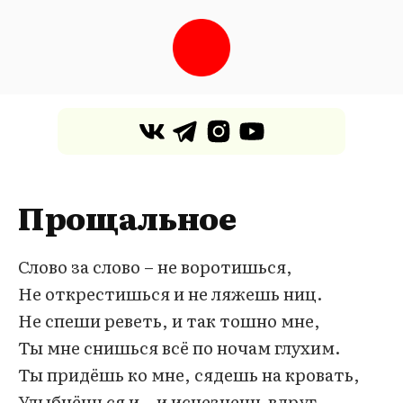
Прощальное
Слово за слово – не воротишься,
Не открестишься и не ляжешь ниц.
Не спеши реветь, и так тошно мне,
Ты мне снишься всё по ночам глухим.
Ты придёшь ко мне, сядешь на кровать,
Улыбнёшься и – и исчезнешь вдруг.